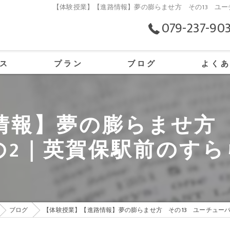
【体験授業】【進路情報】夢の膨らませ方 その13 ユ
079-237-90
ス
プラン
ブログ
よく
の口コミ情報
情報】夢の膨らませ方 
の評判
の2｜英賀保駅前のすら
のお客様の声
ブログ
【体験授業】【進路情報】夢の膨らませ方 その13 ユーチュー