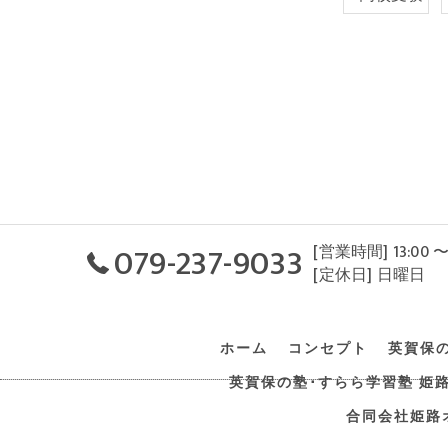
079-237-9033
[営業時間] 13:00 〜
[定休日] 日曜日
ホーム
コンセプト
英賀保
英賀保の塾･すらら学習塾 姫
合同会社姫路