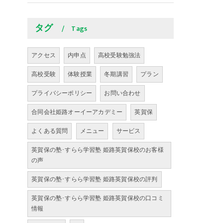
タグ
Tags
アクセス
内申点
高校受験勉強法
高校受験
体験授業
冬期講習
プラン
プライバシーポリシー
お問い合わせ
合同会社姫路オーイーアカデミー
英賀保
よくある質問
メニュー
サービス
英賀保の塾･すらら学習塾 姫路英賀保校のお客様
の声
英賀保の塾･すらら学習塾 姫路英賀保校の評判
英賀保の塾･すらら学習塾 姫路英賀保校の口コミ
情報