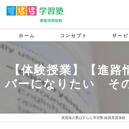
ホーム
コンセプト
サービ
英賀保の塾･すらら学習塾 姫路英賀保校
【体験授業】【進路
英賀保の塾･すらら学習塾 姫路英賀保校
バーになりたい そ
英賀保の塾･すらら学習塾 姫路英賀保校
英賀保の塾はすらら学習塾 姫路英賀保校