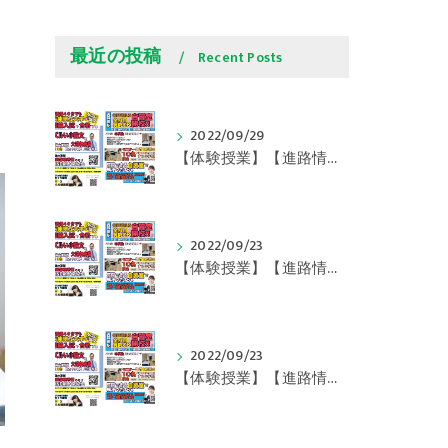
最近の投稿
Recent Posts
2022/09/29
【体験授業】【進路情報】学びの豆知識 その108 やはり、これに帰ってくる？｜英賀保駅前のすらら学習塾姫路英賀保校
2022/09/23
【体験授業】【進路情報】学びの豆知識 その107 実力テストや模試が苦手な人は｜英賀保駅前のすらら学習塾姫路英賀保校
2022/09/23
【体験授業】【進路情報】学びの豆知識 その106 やはり目的がないとモチベーションが上がらない ｜英賀保駅前のすらら学習塾姫路英賀保校