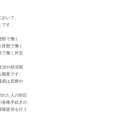
において、
とです。
使館で働く
大使館で働く
館で働く外交
政治や経済面
る職業です。
職員は庶務や
訪れた人の対応
の各種手続きの
情報提供を行う