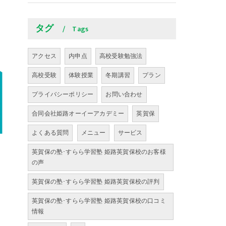
タグ
Tags
アクセス
内申点
高校受験勉強法
高校受験
体験授業
冬期講習
プラン
プライバシーポリシー
お問い合わせ
合同会社姫路オーイーアカデミー
英賀保
よくある質問
メニュー
サービス
英賀保の塾･すらら学習塾 姫路英賀保校のお客様
の声
英賀保の塾･すらら学習塾 姫路英賀保校の評判
英賀保の塾･すらら学習塾 姫路英賀保校の口コミ
情報