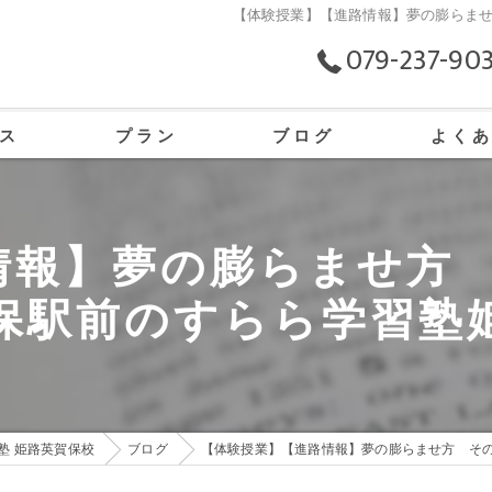
【体験授業】【進路情報】夢の膨らませ
079-237-90
ス
プラン
ブログ
よく
の口コミ情報
報】夢の膨らませ方 
の評判
保駅前のすらら学習塾
のお客様の声
塾 姫路英賀保校
ブログ
【体験授業】【進路情報】夢の膨らませ方 その