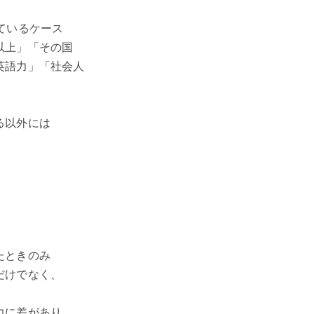
ているケース
以上」「その国
英語力」「社会人
。
る以外には
たときのみ
だけでなく、
力に差があり、