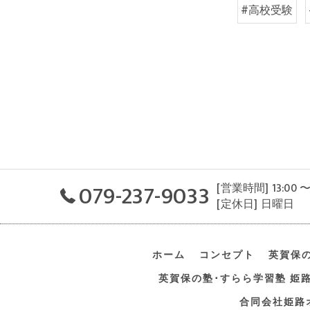
#高校受験
079-237-9033
[営業時間] 13:00 〜
[定休日] 日曜日
ホーム
コンセプト
英賀保
英賀保の塾･すらら学習塾 姫
合同会社姫路