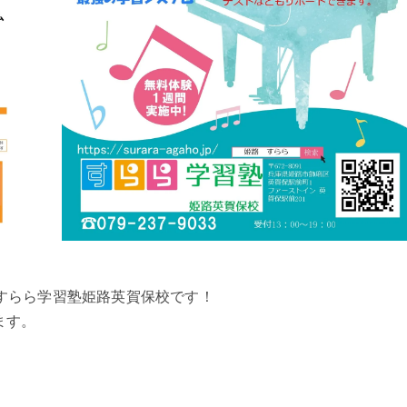
ますすらら学習塾姫路英賀保校です！
ます。