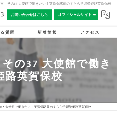
方 その37 大使館で働きたい！英賀保駅前のすらら学習塾姫路英賀保校
33
お問い合わせはこちら
オフィシャルサイト
ある質問
新着情報
アクセス
合同会社姫路オーイーアカデミー
その37 大使館で働き
姫路英賀保校
37 大使館で働きたい！英賀保駅前のすらら学習塾姫路英賀保校