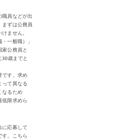
の職員などが出
、まずは公務員
いけません。
職・一般職）」
国家公務員と
30歳までと
要です。求め
よって異なる
くなるため
最低限求めら
集に応募して
です。こちら