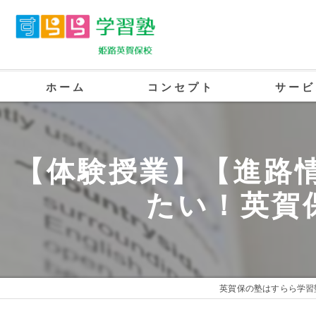
ホーム
コンセプト
サービ
英賀保の塾･すらら学習塾 姫路英賀保校
【体験授業】【進路情
英賀保の塾･すらら学習塾 姫路英賀保校
たい！英賀
英賀保の塾･すらら学習塾 姫路英賀保校
英賀保の塾はすらら学習