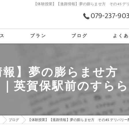
【体験授業】【進路情報】夢の膨らませ方 その45 
079-237-90
ス
プラン
ブログ
よく
の口コミ情報
報】夢の膨らませ方 
の評判
！｜英賀保駅前のすらら
のお客様の声
ブログ
【体験授業】【進路情報】夢の膨らませ方 その45 デリバリ