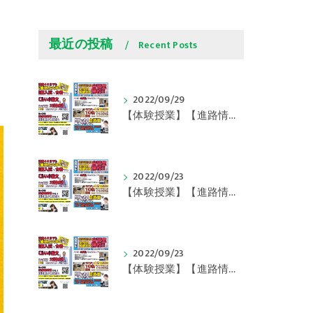
最近の投稿
Recent Posts
2022/09/29
【体験授業】【進路情報】学びの豆知識 その108 やはり、これに帰ってくる？｜英賀保駅前のすらら学習塾姫路英賀保校
2022/09/23
【体験授業】【進路情報】学びの豆知識 その107 実力テストや模試が苦手な人は｜英賀保駅前のすらら学習塾姫路英賀保校
2022/09/23
【体験授業】【進路情報】学びの豆知識 その106 やはり目的がないとモチベーションが上がらない ｜英賀保駅前のすらら学習塾姫路英賀保校