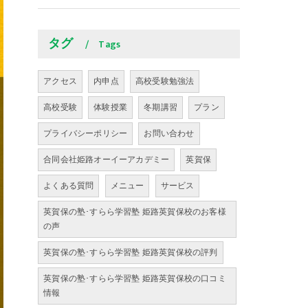
タグ
Tags
アクセス
内申点
高校受験勉強法
高校受験
体験授業
冬期講習
プラン
プライバシーポリシー
お問い合わせ
合同会社姫路オーイーアカデミー
英賀保
よくある質問
メニュー
サービス
英賀保の塾･すらら学習塾 姫路英賀保校のお客様
の声
英賀保の塾･すらら学習塾 姫路英賀保校の評判
英賀保の塾･すらら学習塾 姫路英賀保校の口コミ
情報