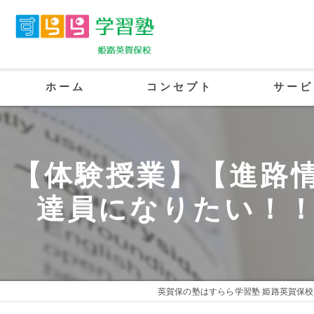
ホーム
コンセプト
サービ
英賀保の塾･すらら学習塾 姫路英賀保校
【体験授業】【進路情
英賀保の塾･すらら学習塾 姫路英賀保校
達員になりたい！
英賀保の塾･すらら学習塾 姫路英賀保校
英賀保の塾はすらら学習塾 姫路英賀保校