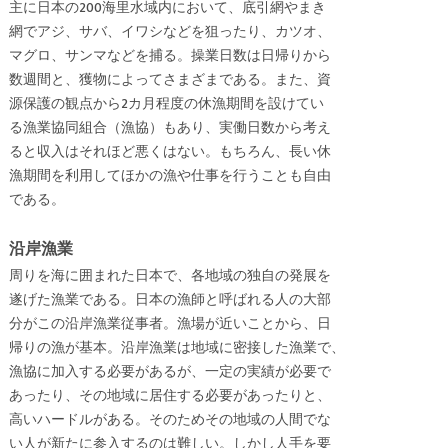
主に日本の200海里水域内において、底引網やまき
網でアジ、サバ、イワシなどを狙ったり、カツオ、
マグロ、サンマなどを捕る。操業日数は日帰りから
数週間と、獲物によってさまざまである。また、資
源保護の観点から2カ月程度の休漁期間を設けてい
る漁業協同組合（漁協）もあり、実働日数から考え
ると収入はそれほど悪くはない。もちろん、長い休
漁期間を利用してほかの漁や仕事を行うことも自由
である。
沿岸漁業
周りを海に囲まれた日本で、各地域の独自の発展を
遂げた漁業である。日本の漁師と呼ばれる人の大部
分がこの沿岸漁業従事者。漁場が近いことから、日
帰りの漁が基本。沿岸漁業は地域に密接した漁業で、
漁協に加入する必要があるが、一定の実績が必要で
あったり、その地域に居住する必要があったりと、
高いハードルがある。そのためその地域の人間でな
い人が新たに参入するのは難しい。しかし人手を要