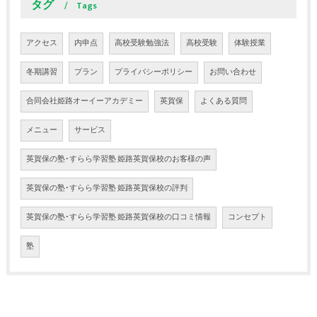
タグ
Tags
アクセス
内申点
高校受験勉強法
高校受験
体験授業
冬期講習
プラン
プライバシーポリシー
お問い合わせ
合同会社姫路オーイーアカデミー
英賀保
よくある質問
メニュー
サービス
英賀保の塾･すらら学習塾 姫路英賀保校のお客様の声
英賀保の塾･すらら学習塾 姫路英賀保校の評判
英賀保の塾･すらら学習塾 姫路英賀保校の口コミ情報
コンセプト
塾