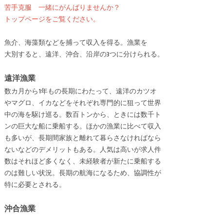
苦手克服 一緒にがんばりませんか？
トップページをご覧ください。
魚介、海藻類などを捕って収入を得る。漁業を
大別すると、遠洋、沖合、沿岸の3つに分けられる。
遠洋漁業
数カ月から1年もの長期にわたって、遠洋のカツオ
やマグロ、イカなどをそれぞれ専門的に狙って世界
中の海を駆け巡る。数百トンから、ときには数千ト
ンの巨大な船に乗船する。ほかの漁業に比べて収入
も多いが、長期間家族と離れて暮らさなければなら
ないなどのデメリットもある。人気は高いが求人件
数はそれほど多くなく、未経験者が新たに乗船する
のは難しい状況。長期の航海になるため、協調性が
特に必要とされる。
沖合漁業