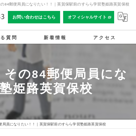
の84郵便局員になりたい！！｜英賀保駅前のすらら学習塾姫路英賀保校
33
お問い合わせはこちら
オフィシャルサイト
ある質問
新着情報
アクセス
合同会社姫路オーイーアカデミー
その84郵便局員にな
塾姫路英賀保校
郵便局員になりたい！！｜英賀保駅前のすらら学習塾姫路英賀保校