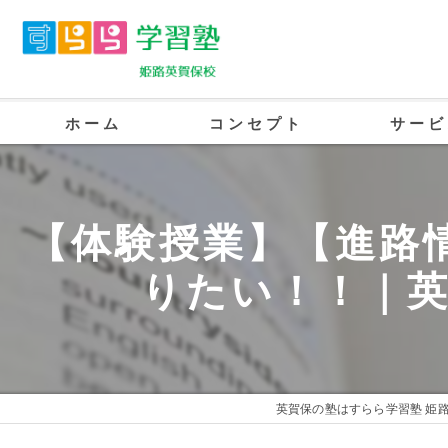
ホーム
コンセプト
サービ
英賀保の塾･すらら学習塾 姫路英賀保校
【体験授業】【進路
英賀保の塾･すらら学習塾 姫路英賀保校
りたい！！｜
英賀保の塾･すらら学習塾 姫路英賀保校
英賀保の塾はすらら学習塾 姫