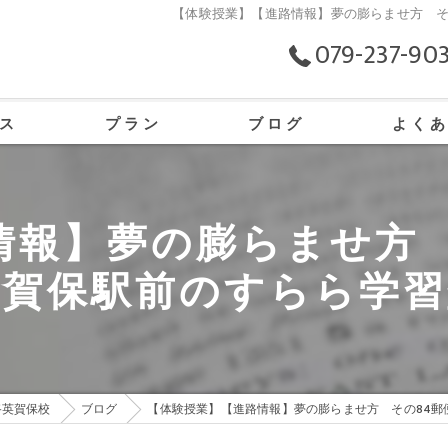
【体験授業】【進路情報】夢の膨らませ方 そ
079-237-90
ス
プラン
ブログ
よく
の口コミ情報
情報】夢の膨らませ方 
の評判
英賀保駅前のすらら学習
のお客様の声
路英賀保校
ブログ
【体験授業】【進路情報】夢の膨らませ方 その84