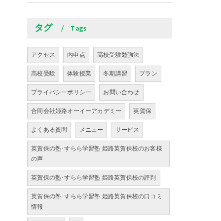
タグ
Tags
アクセス
内申点
高校受験勉強法
高校受験
体験授業
冬期講習
プラン
プライバシーポリシー
お問い合わせ
合同会社姫路オーイーアカデミー
英賀保
よくある質問
メニュー
サービス
英賀保の塾･すらら学習塾 姫路英賀保校のお客様
の声
英賀保の塾･すらら学習塾 姫路英賀保校の評判
英賀保の塾･すらら学習塾 姫路英賀保校の口コミ
情報