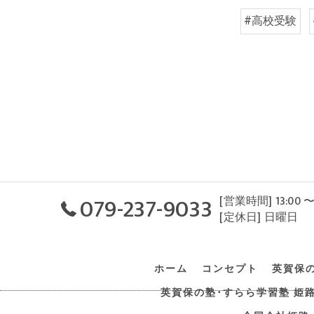
#高校受験
079-237-9033
[営業時間] 13:00 〜
[定休日] 日曜日
ホーム
コンセプト
英賀保
英賀保の塾･すらら学習塾 姫