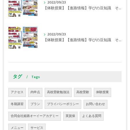
2022/09/23
【体験授業】【進路情報】学びの豆知識 その107 実力テストや模試が苦手な人は｜英賀保駅前のすらら学習塾姫路英賀保校
2022/09/23
【体験授業】【進路情報】学びの豆知識 その106 やはり目的がないとモチベーションが上がらない ｜英賀保駅前のすらら学習塾姫路英賀保校
タグ
Tags
アクセス
内申点
高校受験勉強法
高校受験
体験授業
冬期講習
プラン
プライバシーポリシー
お問い合わせ
合同会社姫路オーイーアカデミー
英賀保
よくある質問
メニュー
サービス