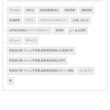
アクセス
内申点
高校受験勉強法
高校受験
体験授業
冬期講習
プラン
プライバシーポリシー
お問い合わせ
合同会社姫路オーイーアカデミー
英賀保
よくある質問
メニュー
サービス
英賀保の塾･すらら学習塾 姫路英賀保校のお客様の声
英賀保の塾･すらら学習塾 姫路英賀保校の評判
英賀保の塾･すらら学習塾 姫路英賀保校の口コミ情報
コンセプト
塾