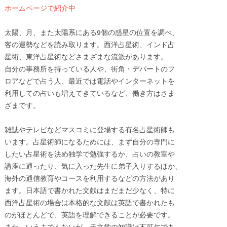
ホームページで紹介中
太陽、月、また太陽系にある9個の惑星の位置を調べ、
客の運勢などを読み取ります。西洋占星術、インド占
星術、東洋占星術などさまざまな流派があります。
自分の事務所を持っている人や、街角・デパートのフ
ロアなどで占う人、最近では電話やインターネットを
利用しての占いも増えてきているなど、働き方はさま
ざまです。
雑誌やテレビなどマスコミに登場する有名占星術師も
います。占星術師になるためには、まず自分の専門に
したい占星術を決め独学で勉強するか、占いの教室や
講座に通ったり、気に入った先生に弟子入りするほか、
海外の通信教育やコースを利用するなどの方法があり
ます。日本語で書かれた文献はまだまだ少なく、特に
西洋占星術の場合は本格的な文献は英語で書かれたも
のがほとんどで、英語を理解できることが必要です。