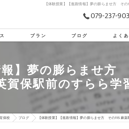
【体験授業】【進路情報】夢の膨らませ方 その1
079-237-90
ス
プラン
ブログ
よく
の口コミ情報
報】夢の膨らませ方 そ
の評判
英賀保駅前のすらら学
のお客様の声
賀保校
ブログ
【体験授業】【進路情報】夢の膨らませ方 その115 麻