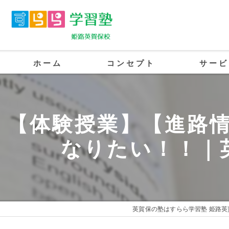
ホーム
コンセプト
サービ
英賀保の塾･すらら学習塾 姫路英賀保校
【体験授業】【進路情
英賀保の塾･すらら学習塾 姫路英賀保校
なりたい！！｜
英賀保の塾･すらら学習塾 姫路英賀保校
英賀保の塾はすらら学習塾 姫路英