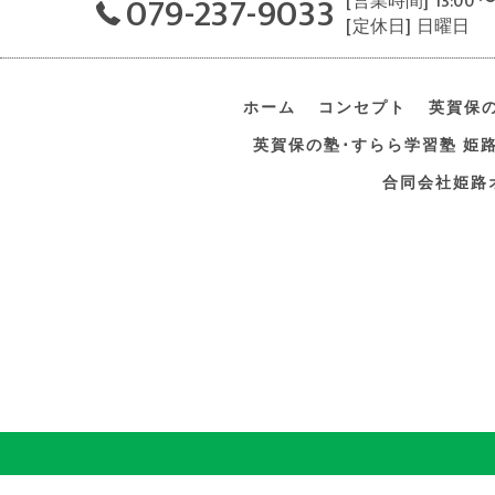
079-237-9033
[営業時間] 13:00 〜
[定休日] 日曜日
ホーム
コンセプト
英賀保
英賀保の塾･すらら学習塾 姫
合同会社姫路