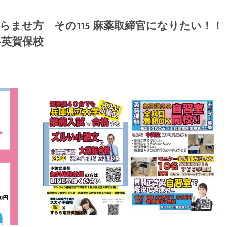
らませ方 その115 麻薬取締官になりたい！！
路英賀保校