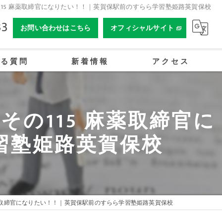
15 麻薬取締官になりたい！！｜英賀保駅前のすらら学習塾姫路英賀保校
33
お問い合わせはこちら
オフィシャルサイト
ある質問
新着情報
アクセス
合同会社姫路オーイーアカデミー
の115 麻薬取締官に
習塾姫路英賀保校
薬取締官になりたい！！｜英賀保駅前のすらら学習塾姫路英賀保校