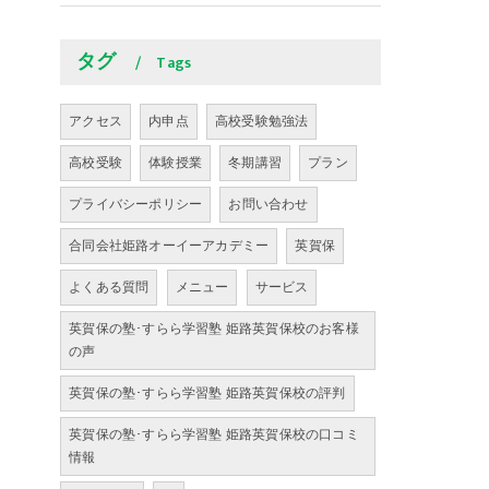
タグ
Tags
アクセス
内申点
高校受験勉強法
高校受験
体験授業
冬期講習
プラン
プライバシーポリシー
お問い合わせ
合同会社姫路オーイーアカデミー
英賀保
よくある質問
メニュー
サービス
英賀保の塾･すらら学習塾 姫路英賀保校のお客様
の声
英賀保の塾･すらら学習塾 姫路英賀保校の評判
英賀保の塾･すらら学習塾 姫路英賀保校の口コミ
情報