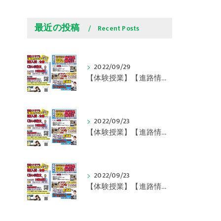
最近の投稿
Recent Posts
2022/09/29
【体験授業】【進路情報】学びの豆知識 その108 やはり、これに帰ってくる？｜英賀保駅前のすらら学習塾姫路英賀保校
2022/09/23
【体験授業】【進路情報】学びの豆知識 その107 実力テストや模試が苦手な人は｜英賀保駅前のすらら学習塾姫路英賀保校
2022/09/23
【体験授業】【進路情報】学びの豆知識 その106 やはり目的がないとモチベーションが上がらない ｜英賀保駅前のすらら学習塾姫路英賀保校