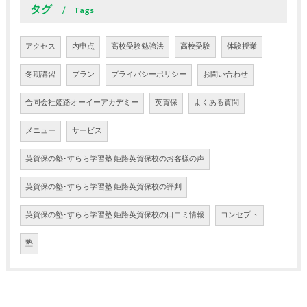
タグ
Tags
アクセス
内申点
高校受験勉強法
高校受験
体験授業
冬期講習
プラン
プライバシーポリシー
お問い合わせ
合同会社姫路オーイーアカデミー
英賀保
よくある質問
メニュー
サービス
英賀保の塾･すらら学習塾 姫路英賀保校のお客様の声
英賀保の塾･すらら学習塾 姫路英賀保校の評判
英賀保の塾･すらら学習塾 姫路英賀保校の口コミ情報
コンセプト
塾