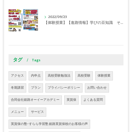
2022/09/23
【体験授業】【進路情報】学びの豆知識 その106 やはり目的がないとモチベーションが上がらない ｜英賀保駅前のすらら学習塾姫路英賀保校
タグ
Tags
アクセス
内申点
高校受験勉強法
高校受験
体験授業
冬期講習
プラン
プライバシーポリシー
お問い合わせ
合同会社姫路オーイーアカデミー
英賀保
よくある質問
メニュー
サービス
英賀保の塾･すらら学習塾 姫路英賀保校のお客様の声