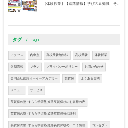
【体験授業】【進路情報】学びの豆知識 その106 やはり目的がないとモチベーションが上がらない ｜英賀保駅前のすらら学習塾姫路英賀保校
タグ
Tags
アクセス
内申点
高校受験勉強法
高校受験
体験授業
冬期講習
プラン
プライバシーポリシー
お問い合わせ
合同会社姫路オーイーアカデミー
英賀保
よくある質問
メニュー
サービス
英賀保の塾･すらら学習塾 姫路英賀保校のお客様の声
英賀保の塾･すらら学習塾 姫路英賀保校の評判
英賀保の塾･すらら学習塾 姫路英賀保校の口コミ情報
コンセプト