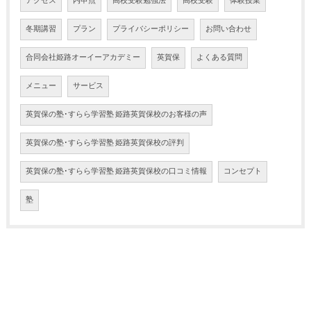
アクセス
内申点
高校受験勉強法
高校受験
体験授業
冬期講習
プラン
プライバシーポリシー
お問い合わせ
合同会社姫路オーイーアカデミー
英賀保
よくある質問
メニュー
サービス
英賀保の塾･すらら学習塾 姫路英賀保校のお客様の声
英賀保の塾･すらら学習塾 姫路英賀保校の評判
英賀保の塾･すらら学習塾 姫路英賀保校の口コミ情報
コンセプト
塾