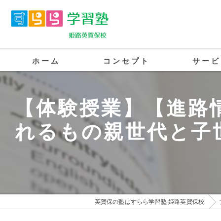
ホーム
コンセプト
サービ
英賀保の塾･すらら学習塾 姫路英賀保校
【体験授業】【進路
英賀保の塾･すらら学習塾 姫路英賀保校
れるもの親世代と子
英賀保の塾･すらら学習塾 姫路英賀保校
英賀保の塾はすらら学習塾 姫路英賀保校