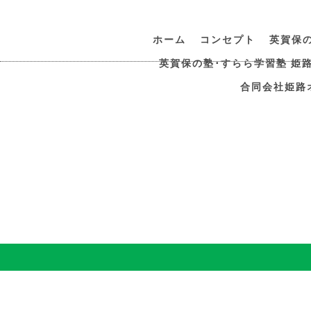
ホーム
コンセプト
英賀保
英賀保の塾･すらら学習塾 姫
合同会社姫路