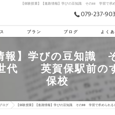
【体験授業】【進路情報】学びの豆知識 その88 学習で
079-237-90
ス
プラン
ブログ
よく
の口コミ情報
情報】学びの豆知識 そ
の評判
世代 英賀保駅前の
のお客様の声
保校
ブログ
【体験授業】【進路情報】学びの豆知識 その88 学習で求められ