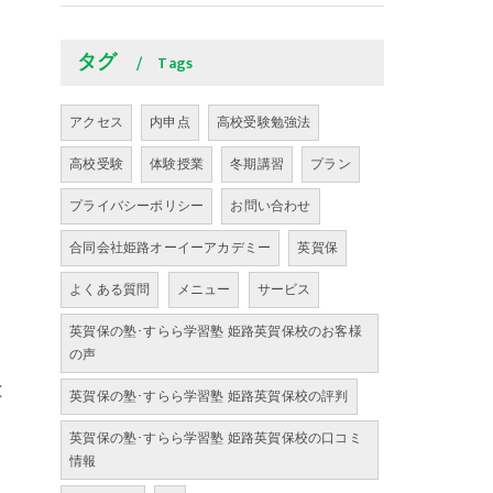
タグ
Tags
アクセス
内申点
高校受験勉強法
高校受験
体験授業
冬期講習
プラン
プライバシーポリシー
お問い合わせ
合同会社姫路オーイーアカデミー
英賀保
よくある質問
メニュー
サービス
英賀保の塾･すらら学習塾 姫路英賀保校のお客様
の声
と
英賀保の塾･すらら学習塾 姫路英賀保校の評判
英賀保の塾･すらら学習塾 姫路英賀保校の口コミ
情報