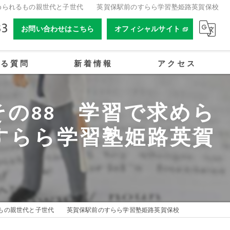
求められるもの親世代と子世代 英賀保駅前のすらら学習塾姫路英賀保校
33
お問い合わせはこちら
オフィシャルサイト
ある質問
新着情報
アクセス
合同会社姫路オーイーアカデミー
の88 学習で求めら
すらら学習塾姫路英賀
るもの親世代と子世代 英賀保駅前のすらら学習塾姫路英賀保校