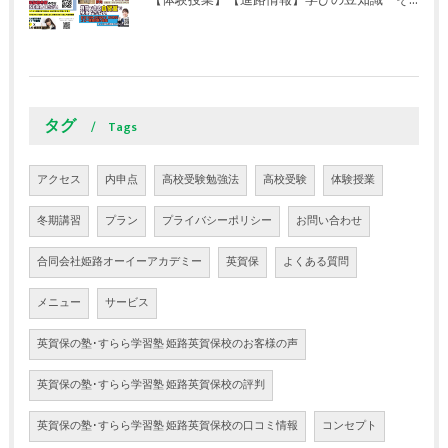
【体験授業】【進路情報】学びの豆知識 その106 やはり目的がないとモチベーションが上がらない ｜英賀保駅前のすらら学習塾姫路英賀保校
タグ
Tags
アクセス
内申点
高校受験勉強法
高校受験
体験授業
冬期講習
プラン
プライバシーポリシー
お問い合わせ
合同会社姫路オーイーアカデミー
英賀保
よくある質問
メニュー
サービス
英賀保の塾･すらら学習塾 姫路英賀保校のお客様の声
英賀保の塾･すらら学習塾 姫路英賀保校の評判
英賀保の塾･すらら学習塾 姫路英賀保校の口コミ情報
コンセプト