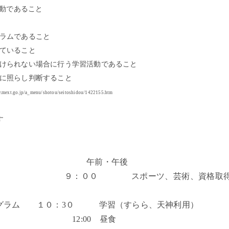
活動であること
グラムであること
していること
受けられない場合に行う学習活動であること
程に照らし判断すること
.mext.go.jp/a_menu/shotou/seitoshidou/1422155.htm
す
午前・午後
用） ９：００ スポーツ、芸術、資格取
グラム １０：
3０ 学習（すらら、天神利用）
2:00 昼食