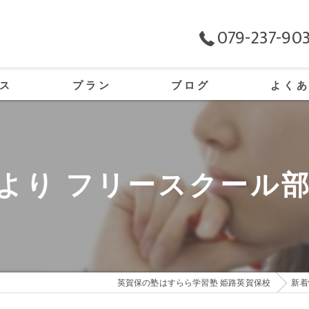
079-237-90
ス
プラン
ブログ
よく
の口コミ情報
の評判
より フリースクール
のお客様の声
英賀保の塾はすらら学習塾 姫路英賀保校
新着