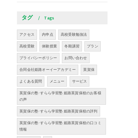
タグ
Tags
アクセス
内申点
高校受験勉強法
高校受験
体験授業
冬期講習
プラン
プライバシーポリシー
お問い合わせ
合同会社姫路オーイーアカデミー
英賀保
よくある質問
メニュー
サービス
英賀保の塾･すらら学習塾 姫路英賀保校のお客様
の声
英賀保の塾･すらら学習塾 姫路英賀保校の評判
英賀保の塾･すらら学習塾 姫路英賀保校の口コミ
情報