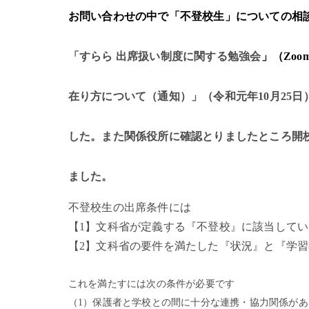
お問い合わせの中で「不登校生」についての相
「すらら
出席扱い制度に関する勉強会
」（
Zo
在り方について（通知）」
（
令和元年
10月25日
した。また関係役所に確認とりましたところ開
ました。
不登校生の出席条件には
【
1】文科省が定義する『不登校』に該当して
【
2】文科省の要件を満たした『状況』と『学
これを満たすには次の条件が必要です
（
1）保護者と学校との間に十分な連携・協力関係があ