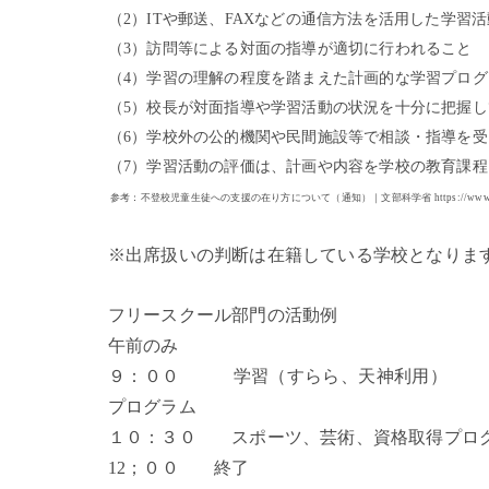
（
2）ITや郵送、FAXなどの通信方法を活用した学習
（
3）訪問等による対面の指導が適切に行われること
（
4）学習の理解の程度を踏まえた計画的な学習プロ
（
5）校長が対面指導や学習活動の状況を十分に把握
（
6）学校外の公的機関や民間施設等で相談・指導を
（
7）学習活動の評価は、計画や内容を学校の教育課
参考：不登校児童生徒への支援の在り方について（通知）｜文部科学省
https://www
※出席扱いの判断は在籍している学校となりま
フリースクール部門の活動例
午前のみ 
９：００ 学習（すらら、天神利
プログラム
１０：３０ スポーツ、芸術、資格取得プロ
12；００ 終了 1