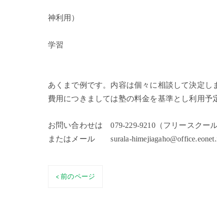
１２：４５ 
神利用）
１４：００ 
学習
１４：３
あくまで例です。内容は個々に相談して決定し
費用につきましては塾の料金を基準とし利用予
お問い合わせは
079-229-9210（フリースク
またはメール
surala-himejiagaho@office.eonet.
< 前のページ