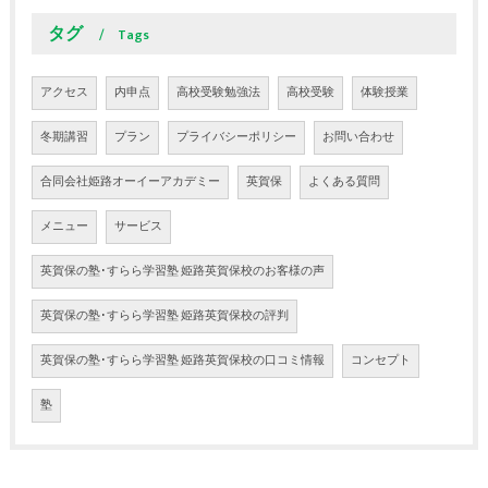
タグ
Tags
アクセス
内申点
高校受験勉強法
高校受験
体験授業
冬期講習
プラン
プライバシーポリシー
お問い合わせ
合同会社姫路オーイーアカデミー
英賀保
よくある質問
メニュー
サービス
英賀保の塾･すらら学習塾 姫路英賀保校のお客様の声
英賀保の塾･すらら学習塾 姫路英賀保校の評判
英賀保の塾･すらら学習塾 姫路英賀保校の口コミ情報
コンセプト
塾