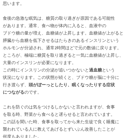
思います。
食後の急激な眠気は、糖質の取り過ぎが原因である可能性
があります。通常、食べ物が体内に入ると、血液中の
ブドウ糖の量が増え、血糖値が上昇します。血糖値が上がると
膵臓から血糖を低下させるはたらきのあるインスリンという
ホルモンが分泌され、通常2時間ほどで元の数値に戻ります。
ところが、極端に糖質を取り過ぎると一気に血糖値が上昇し、
大量のインスリンが必要になります。
この時にインスリンの分泌が追いつかないと
過血糖
という
状況になります。この状態が続くと、ブドウ糖が脳に十分に
行き渡らず、
頭がぼーっとしたり、眠くなったりする症状
につながる
のです。
これを防ぐのは気をつけるしかないと言われますが、食事
を取る時、野菜から食べると遅らせると言われています。
この話を聞いた時、食事を取ってから来た生徒で良く睡魔に
襲われている人に教えてあげるとずいぶん改善したことが
何度もありました。