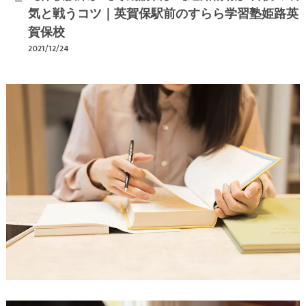
気と戦うコツ｜英賀保駅前のすらら学習塾姫路英
賀保校
2021/12/24