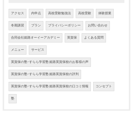
アクセス
内申点
高校受験勉強法
高校受験
体験授業
冬期講習
プラン
プライバシーポリシー
お問い合わせ
合同会社姫路オーイーアカデミー
英賀保
よくある質問
メニュー
サービス
英賀保の塾･すらら学習塾 姫路英賀保校のお客様の声
英賀保の塾･すらら学習塾 姫路英賀保校の評判
英賀保の塾･すらら学習塾 姫路英賀保校の口コミ情報
コンセプト
塾