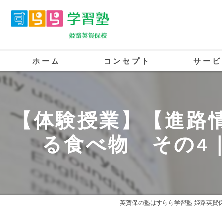
ホーム
コンセプト
サービ
英賀保の塾･すらら学習塾 姫路英賀保校
【体験授業】【進路
英賀保の塾･すらら学習塾 姫路英賀保校
る食べ物 その4
英賀保の塾･すらら学習塾 姫路英賀保校
英賀保の塾はすらら学習塾 姫路英賀