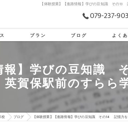
【体験授業】【進路情報】学びの豆知識 その13
079-237-90
ス
プラン
ブログ
よく
の口コミ情報
情報】学びの豆知識 そ
の評判
｜英賀保駅前のすらら
のお客様の声
保校
ブログ
【体験授業】【進路情報】学びの豆知識 その14 記憶力