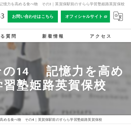
 記憶力を高める食べ物 その3｜英賀保駅前のすらら学習塾姫路英賀保校
33
お問い合わせはこちら
オフィシャルサイト
ある質問
新着情報
アクセス
合同会社姫路オーイーアカデミー
の14 記憶力を高め
学習塾姫路英賀保校
を高める食べ物 その4｜英賀保駅前のすらら学習塾姫路英賀保校