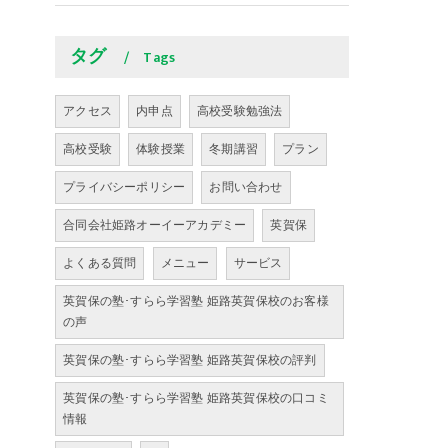
タグ
Tags
アクセス
内申点
高校受験勉強法
高校受験
体験授業
冬期講習
プラン
プライバシーポリシー
お問い合わせ
合同会社姫路オーイーアカデミー
英賀保
よくある質問
メニュー
サービス
英賀保の塾･すらら学習塾 姫路英賀保校のお客様
の声
英賀保の塾･すらら学習塾 姫路英賀保校の評判
英賀保の塾･すらら学習塾 姫路英賀保校の口コミ
情報