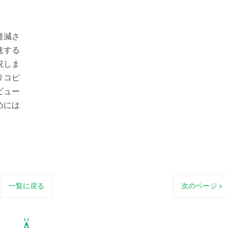
軽減さ
進する
説しま
リコピ
ビュー
めには
一覧に戻る
次のページ >