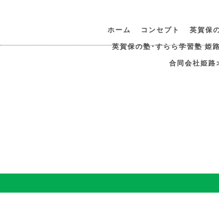
ホーム
コンセプト
英賀保
英賀保の塾･すらら学習塾 姫
合同会社姫路