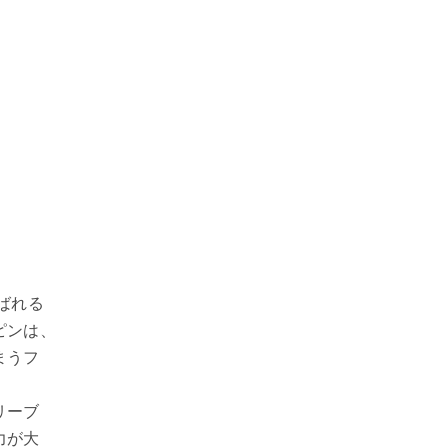
ばれる
ピンは、
まうフ
。
リーブ
力が大