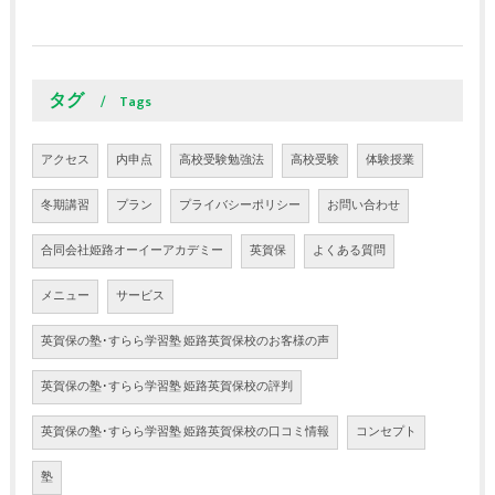
タグ
Tags
アクセス
内申点
高校受験勉強法
高校受験
体験授業
冬期講習
プラン
プライバシーポリシー
お問い合わせ
合同会社姫路オーイーアカデミー
英賀保
よくある質問
メニュー
サービス
英賀保の塾･すらら学習塾 姫路英賀保校のお客様の声
英賀保の塾･すらら学習塾 姫路英賀保校の評判
英賀保の塾･すらら学習塾 姫路英賀保校の口コミ情報
コンセプト
塾