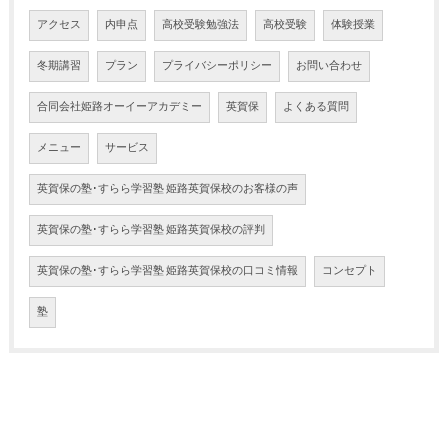
アクセス
内申点
高校受験勉強法
高校受験
体験授業
冬期講習
プラン
プライバシーポリシー
お問い合わせ
合同会社姫路オーイーアカデミー
英賀保
よくある質問
メニュー
サービス
英賀保の塾･すらら学習塾 姫路英賀保校のお客様の声
英賀保の塾･すらら学習塾 姫路英賀保校の評判
英賀保の塾･すらら学習塾 姫路英賀保校の口コミ情報
コンセプト
塾